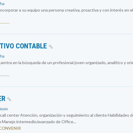
cha
ncorporar a su equipo una persona creativa, proactiva y con interés en el
------
ATIVO CONTABLE
cha
entra en la búsqueda de un profesional joven organizado, analítico y ori
------
ER
uayas
ll center Atención, organización y seguimiento al cliente Habilidades d
a Manejo intermedio/avanzado de Office...
 A CONVENIR