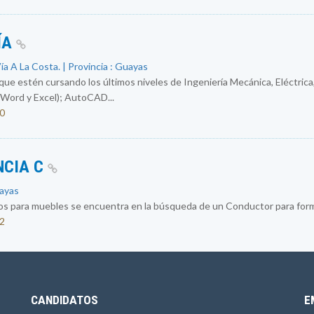
ÍA
a A La Costa. | Provincia : Guayas
e estén cursando los últimos niveles de Ingeniería Mecánica, Eléctrica,
Word y Excel); AutoCAD...
50
NCIA C
uayas
os para muebles se encuentra en la búsqueda de un Conductor para formar
32
CANDIDATOS
E