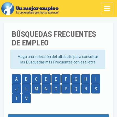
BÚSQUEDAS FRECUENTES
DE EMPLEO
Haga una selección del alfabeto para consultar
las Búsquedas más Frecuentes con esa letra
A
B
C
D
E
F
G
H
I
J
L
M
N
O
P
Q
R
S
T
V