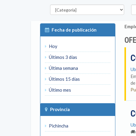
Categorías
Pro
Emple
Fecha de publicación
OF
Hoy
C
Últimos 3 días
Última semana
Ub
Em
Últimos 15 días
de 
Pu
Último mes
Provincia
C
Ub
Pichincha
🚚