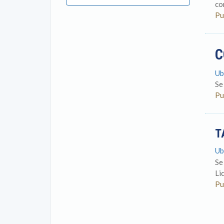
co
Pu
C
Ub
Se
Pu
T
Ub
Se
Li
Pu