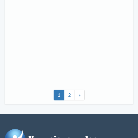
1
2
»