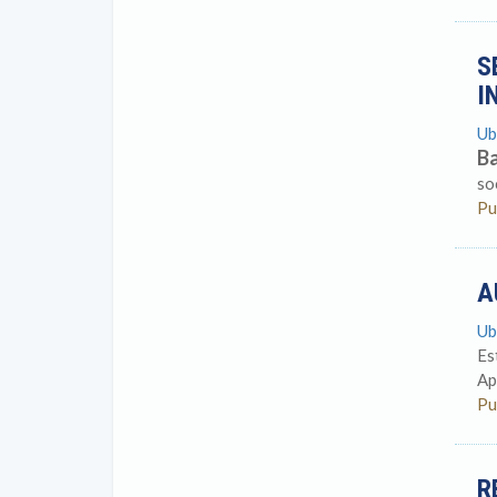
S
I
Ub
Ba
so
Pu
A
Ub
Es
Ap
Pu
R