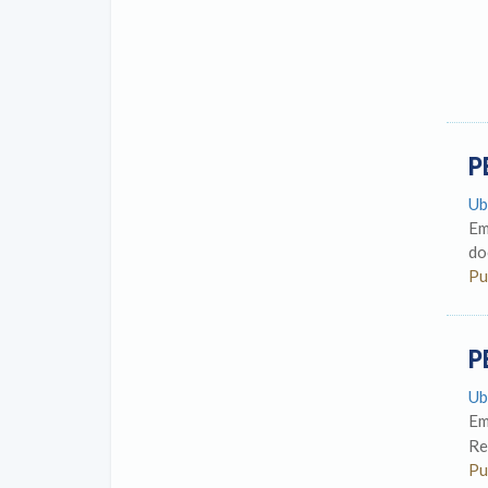
P
Ub
Em
do
Pu
P
Ub
Em
Re
Pu