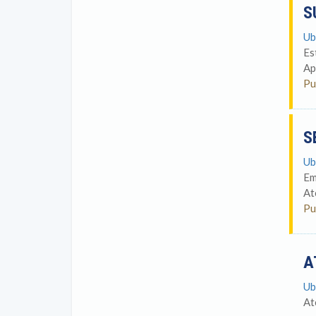
S
Ub
Es
Ap
Pu
S
Ub
Em
At
Pu
A
Ub
At