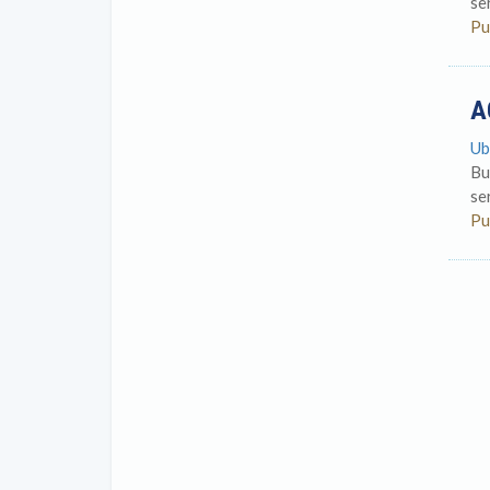
se
Pu
A
Ub
Bu
se
Pu