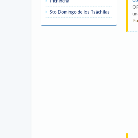
Ub
Pichincha
OP
Sto Domingo de los Tsáchilas
un
Pu