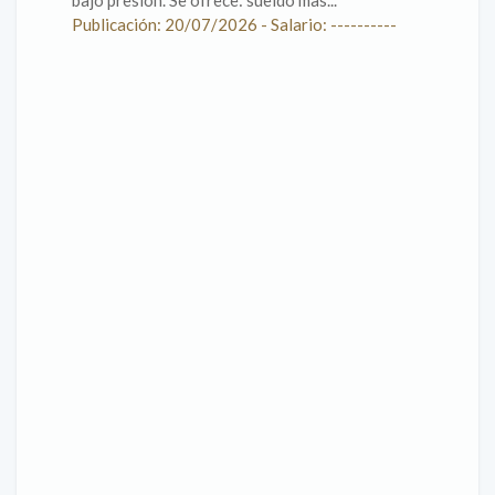
bajo presión. Se ofrece: sueldo mas...
Publicación: 20/07/2026 - Salario: ----------