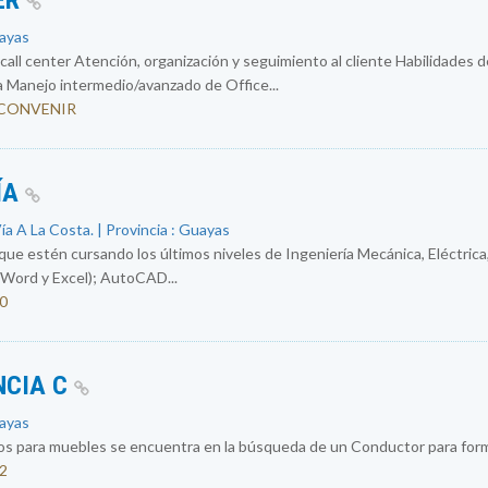
ER
uayas
ll center Atención, organización y seguimiento al cliente Habilidades d
a Manejo intermedio/avanzado de Office...
 A CONVENIR
ÍA
a A La Costa. | Provincia : Guayas
e estén cursando los últimos niveles de Ingeniería Mecánica, Eléctrica,
Word y Excel); AutoCAD...
50
NCIA C
uayas
os para muebles se encuentra en la búsqueda de un Conductor para formar
32