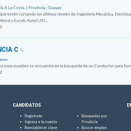
a A La Costa. | Provincia : Guayas
e estén cursando los últimos niveles de Ingeniería Mecánica, Eléctrica,
Word y Excel); AutoCAD...
50
NCIA C
uayas
os para muebles se encuentra en la búsqueda de un Conductor para formar
32
CANDIDATOS
E
Regístrate
Búsquedas por
Ingresa a tu cuenta
Provincia
Reestablecer clave
Buscar empleo