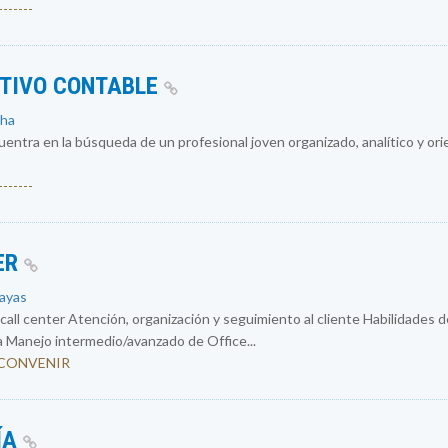
------
ATIVO CONTABLE
cha
entra en la búsqueda de un profesional joven organizado, analítico y ori
------
ER
uayas
ll center Atención, organización y seguimiento al cliente Habilidades d
a Manejo intermedio/avanzado de Office...
 A CONVENIR
ÍA