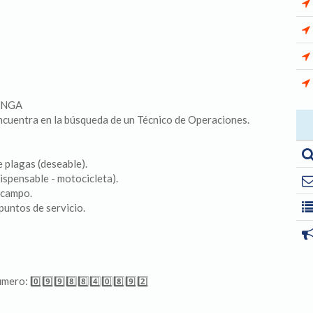
CUNGA
encuentra en la búsqueda de un Técnico de Operaciones.
 plagas (deseable).
ispensable - motocicleta).
 campo.
puntos de servicio.
ro: 0️⃣9️⃣9️⃣8️⃣8️⃣4️⃣0️⃣8️⃣9️⃣2️⃣