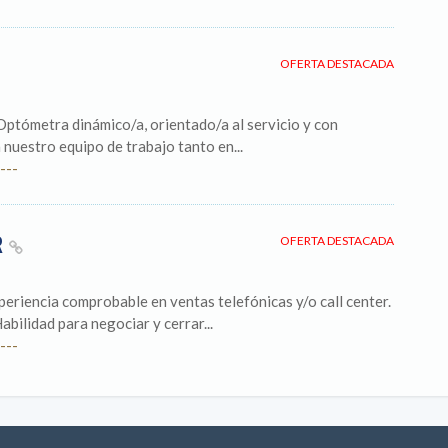
OFERTA DESTACADA
ptómetra dinámico/a, orientado/a al servicio y con
 nuestro equipo de trabajo tanto en...
---
R
OFERTA DESTACADA
riencia comprobable en ventas telefónicas y/o call center.
abilidad para negociar y cerrar...
---