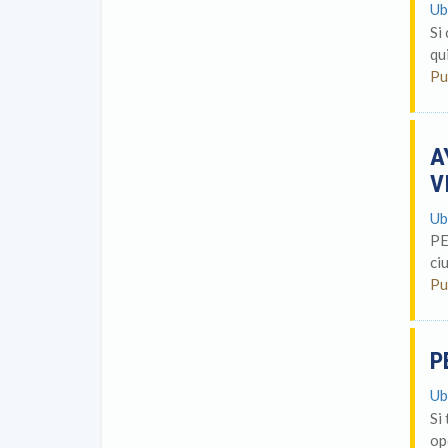
Ub
Si
qu
Pu
A
V
Ub
PE
ci
Pu
P
Ub
Si
op