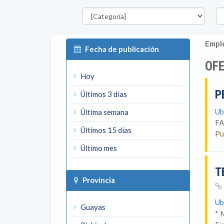
Categorías
Pro
Emple
Fecha de publicación
OFE
Hoy
P
Últimos 3 días
Ub
Última semana
FA
Últimos 15 días
Pu
Último mes
T
Provincia
Ub
Guayas
* 