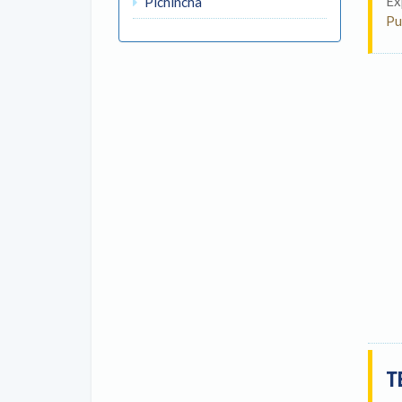
Ex
Pichincha
Pu
T