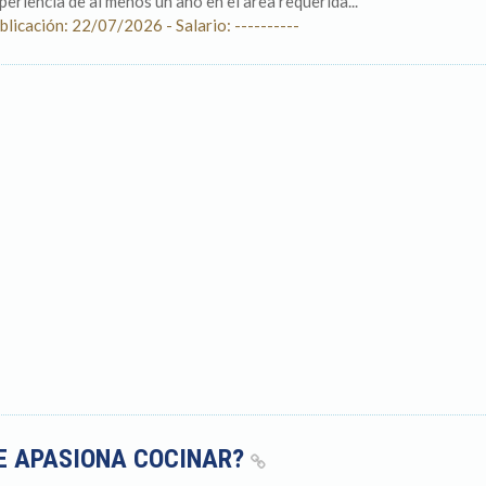
periencia de al menos un año en el area requerida...
blicación: 22/07/2026 - Salario: ----------
E APASIONA COCINAR?