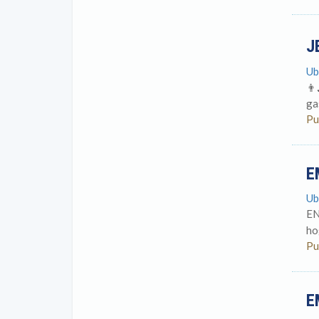
J
Ub
👨
ga
Pu
E
Ub
EN
ho
Pu
E