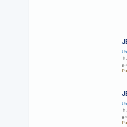
J
Ub
👨
ga
Pu
J
Ub
👨
ga
Pu