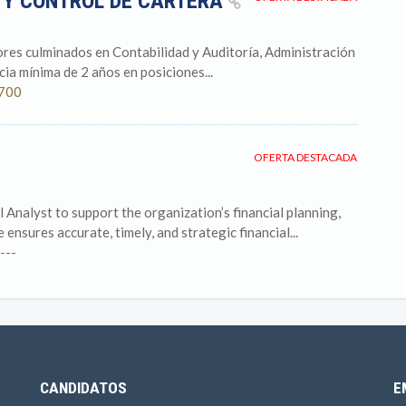
 Y CONTROL DE CARTERA
ores culminados en Contabilidad y Auditoría, Administración
ia mínima de 2 años en posiciones...
 700
OFERTA DESTACADA
 Analyst to support the organization’s financial planning,
 ensures accurate, timely, and strategic financial...
---
CANDIDATOS
E