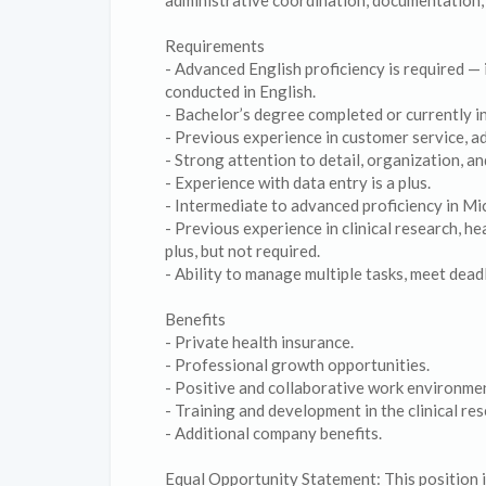
administrative coordination, documentation, 
Requirements
- Advanced English proficiency is required — 
conducted in English.
- Bachelor’s degree completed or currently in 
- Previous experience in customer service, ad
- Strong attention to detail, organization, an
- Experience with data entry is a plus.
- Intermediate to advanced proficiency in Mi
- Previous experience in clinical research, h
plus, but not required.
- Ability to manage multiple tasks, meet dea
Benefits
- Private health insurance.
- Professional growth opportunities.
- Positive and collaborative work environme
- Training and development in the clinical res
- Additional company benefits.
Equal Opportunity Statement: This position is