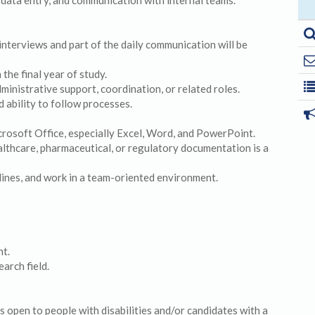
data entry, and communication with internal teams.
interviews and part of the daily communication will be
the final year of study.
ministrative support, coordination, or related roles.
d ability to follow processes.
crosoft Office, especially Excel, Word, and PowerPoint.
ealthcare, pharmaceutical, or regulatory documentation is a
dlines, and work in a team-oriented environment.
nt.
earch field.
 open to people with disabilities and/or candidates with a