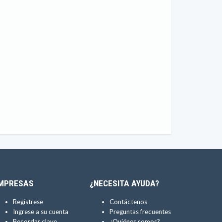
MPRESAS
¿NECESITA AYUDA?
Regístrese
Contáctenos
Ingrese a su cuenta
Preguntas frecuentes
Recordar clave
¿Quiénes somos?