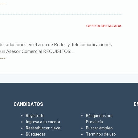
---
OFERTA DESTACADA
de soluciones en el área de Redes y Telecomunicaciones
l un Asesor Comercial REQUISITOS:...
---
CANDIDATOS
E
Regístrate
Búsquedas por
Ingresa a tu cuenta
Provincia
Reestablecer clave
Buscar empleo
Búsquedas
Términos de uso