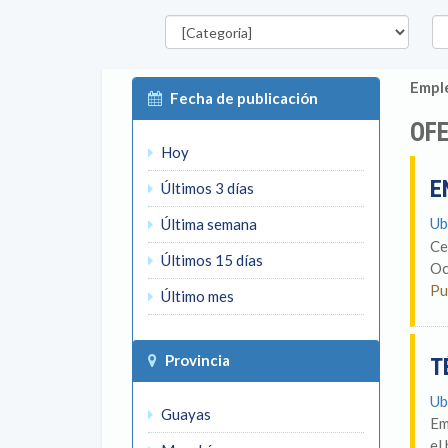
Categorías
Pro
Emple
Fecha de publicación
OFE
Hoy
E
Últimos 3 días
Ub
Última semana
Ce
Últimos 15 días
Oc
Pu
Último mes
Provincia
T
Ub
Guayas
Em
el 