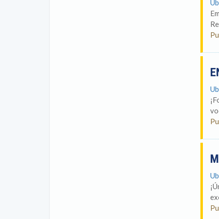
Ub
Em
Re
Pu
E
Ub
¡F
vo
Pu
M
Ub
¡Ú
ex
Pu