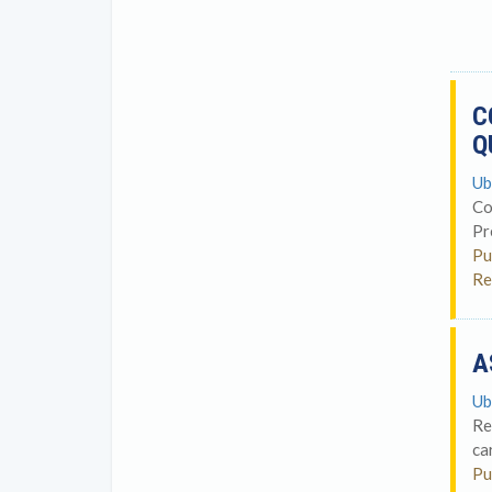
C
Q
Ub
Co
Pr
Pu
Re
A
Ub
Re
ca
Pu