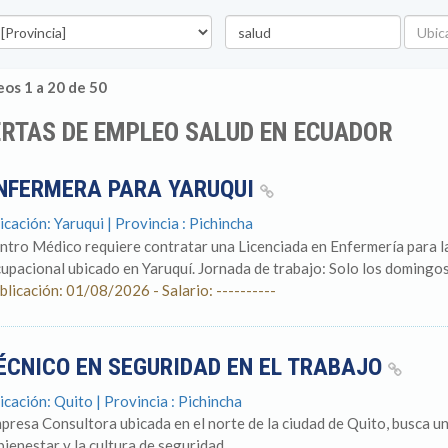
vincia
Palabra
Ubicac
clave
os 1 a 20 de 50
RTAS DE EMPLEO SALUD EN ECUADOR
NFERMERA PARA YARUQUI
icación: Yaruqui | Provincia : Pichincha
ntro Médico requiere contratar una Licenciada en Enfermería para l
upacional ubicado en Yaruquí. Jornada de trabajo: Solo los domingos.
blicación: 01/08/2026 - Salario: ----------
ÉCNICO EN SEGURIDAD EN EL TRABAJO
icación: Quito | Provincia : Pichincha
presa Consultora ubicada en el norte de la ciudad de Quito, busca u
bienestar y la cultura de seguridad...