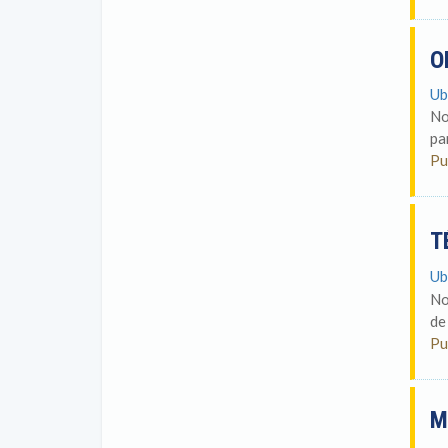
O
Ub
No
pa
Pu
T
Ub
No
de
Pu
M