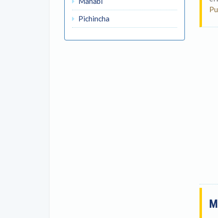
Manabí
Pu
Pichincha
M