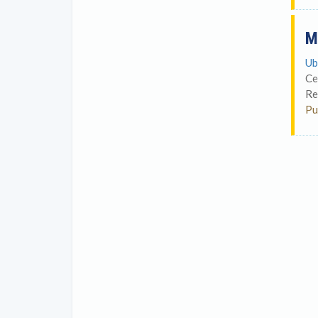
M
Ub
Ce
Re
Pu