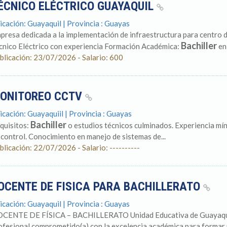
ÉCNICO ELÉCTRICO GUAYAQUIL
icación: Guayaquil | Provincia : Guayas
presa dedicada a la implementación de infraestructura para centro 
Bachiller
cnico Eléctrico con experiencia Formación Académica:
en 
blicación: 23/07/2026 - Salario: 600
ONITOREO CCTV
icación: Guayaquiil | Provincia : Guayas
Bachiller
quisitos:
o estudios técnicos culminados. Experiencia mí
 control. Conocimiento en manejo de sistemas de...
blicación: 22/07/2026 - Salario: ----------
OCENTE DE FISICA PARA BACHILLERATO
icación: Guayaquil | Provincia : Guayas
CENTE DE FÍSICA – BACHILLERATO Unidad Educativa de Guayaquil 
ofesional comprometido(a) con la excelencia académica para formar p