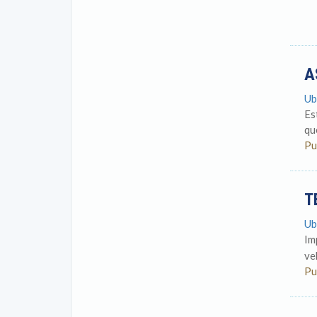
A
Ub
Es
qu
Pu
T
Ub
Im
ve
Pu