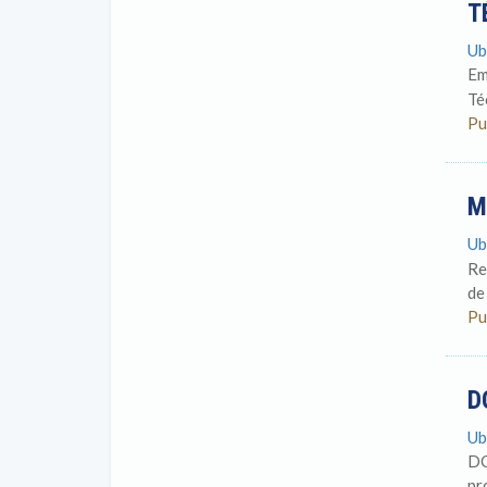
T
Ub
Em
Té
Pu
M
Ub
Re
de
Pu
D
Ub
DO
pr