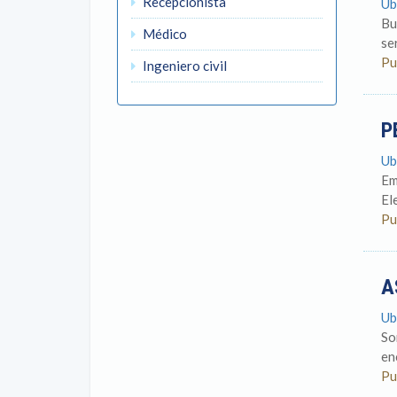
Recepcionista
Ub
Bu
Médico
se
Pu
Ingeniero civil
P
Ub
Em
El
Pu
A
Ub
So
en
Pu