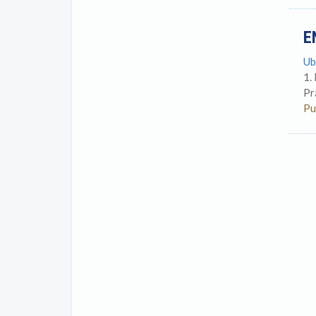
E
Ub
1.
Pr
Pu