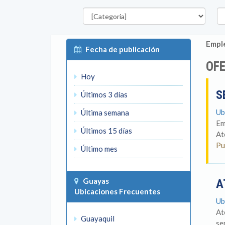
Categorías
Pro
Emple
Fecha de publicación
OFE
Hoy
S
Últimos 3 días
Ub
Última semana
Em
Últimos 15 días
At
Pu
Último mes
Guayas
A
Ubicaciones Frecuentes
Ub
At
Guayaquil
se