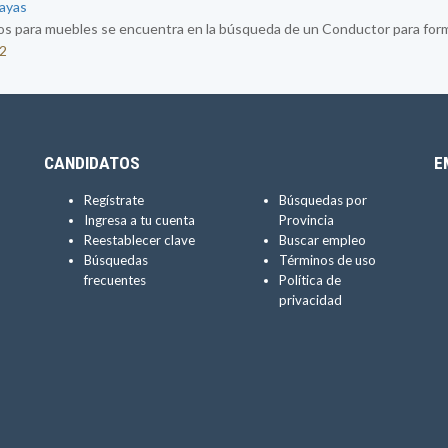
uayas
os para muebles se encuentra en la búsqueda de un Conductor para formar
32
CANDIDATOS
E
Regístrate
Búsquedas por
Ingresa a tu cuenta
Provincia
Reestablecer clave
Buscar empleo
Búsquedas
Términos de uso
frecuentes
Política de
privacidad