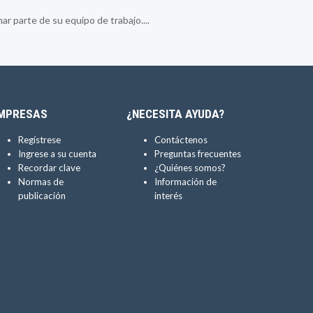
 parte de su equipo de trabajo....
MPRESAS
¿NECESITA AYUDA?
Regístrese
Contáctenos
Ingrese a su cuenta
Preguntas frecuentes
Recordar clave
¿Quiénes somos?
Normas de
Información de
publicación
interés