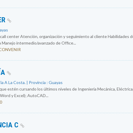
ER
uayas
ll center Atención, organización y seguimiento al cliente Habilidades d
a Manejo intermedio/avanzado de Office...
 A CONVENIR
ÍA
a A La Costa. | Provincia : Guayas
e estén cursando los últimos niveles de Ingeniería Mecánica, Eléctrica,
Word y Excel); AutoCAD...
50
NCIA C